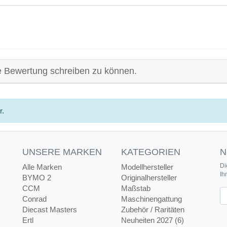
e Bewertung schreiben zu können.
r.
UNSERE MARKEN
KATEGORIEN
N
Di
Alle Marken
Modellhersteller
Ih
BYMO 2
Originalhersteller
CCM
Maßstab
Ne
Conrad
Maschinengattung
Diecast Masters
Zubehör / Raritäten
Ertl
Neuheiten 2027 (6)