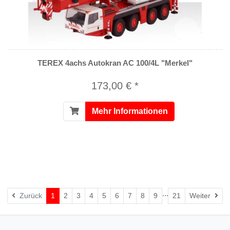
TEREX 4achs Autokran AC 100/4L "Merkel"
173,00 € *
Mehr Informationen
...
Wei
Zurück
1
2
3
4
5
6
7
8
9
21
Weiter