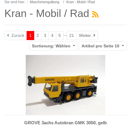
Sie sind hier:
Maschinengattung
Kran - Mobil / Rad
Kran - Mobil / Rad
...
Weiter
Zurück
1
2
3
4
5
21
Weiter
Sortierung:
Wählen
Artikel pro Seite
10
GROVE 3achs Autokran GMK 3050, gelb