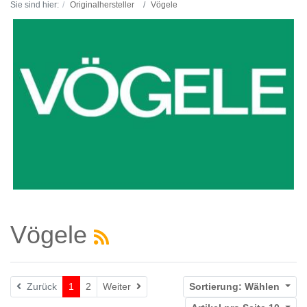
Sie sind hier:
Originalhersteller
Vögele
Vögele
Weiter
Zurück
1
2
Weiter
Sortierung:
Wählen