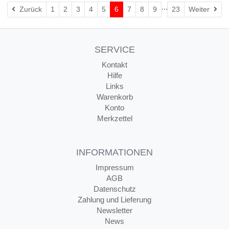
...
Zurück
Wei
Zurück
1
2
3
4
5
6
7
8
9
23
Weiter
SERVICE
Kontakt
Hilfe
Links
Warenkorb
Konto
Merkzettel
INFORMATIONEN
Impressum
AGB
Datenschutz
Zahlung und Lieferung
Newsletter
News